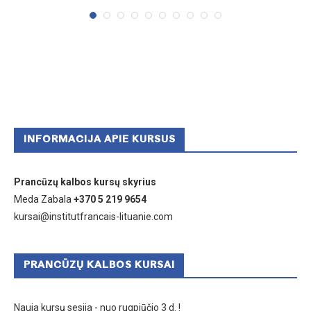
INFORMACIJA APIE KURSUS
Prancūzų kalbos kursų skyrius
Meda Zabala
+370 5 219 9654
kursai@institutfrancais-lituanie.com
PRANCŪZŲ KALBOS KURSAI
Nauja kursų sesija - nuo rugpjūčio 3 d. !