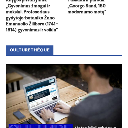
Knygos pristatymas:
Paskaita ir paroda
„Gyvenimas žmogui ir
„George Sand, 150
mokslui. Profesoriaus
modernumo metų“
gydytojo-botaniko Žano
Emanuelio Žilibero (1741–
1814) gyvenimas ir veikla“
CULTURETHÈQUE