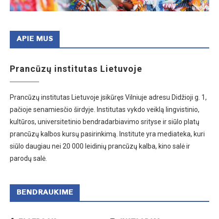
APIE MUS
Prancūzų institutas Lietuvoje
Prancūzų institutas Lietuvoje įsikūręs Vilniuje adresu Didžioji g. 1,
pačioje senamiesčio širdyje. Institutas vykdo veiklą lingvistinio,
kultūros, universitetinio bendradarbiavimo srityse ir siūlo platų
prancūzų kalbos kursų pasirinkimą. Institute yra mediateka, kuri
siūlo daugiau nei 20 000 leidinių prancūzų kalba, kino salė ir
parodų salė.
BENDRAUKIME