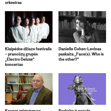
orkestras
Klaipėdos džiazo festivalis
Danielle Cohen-Levinas
– prancūzų grupės
paskaita „Face(s). Who is
„Electro Deluxe“
the other?“
koncertas