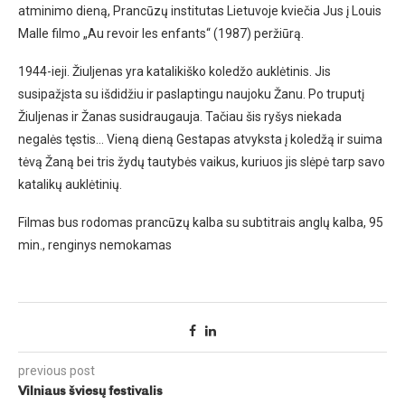
atminimo dieną, Prancūzų institutas Lietuvoje kviečia Jus į Louis
Malle filmo „Au revoir les enfants“ (1987) peržiūrą.
1944-ieji. Žiuljenas yra katalikiško koledžo auklėtinis. Jis
susipažįsta su išdidžiu ir paslaptingu naujoku Žanu. Po truputį
Žiuljenas ir Žanas susidraugauja. Tačiau šis ryšys niekada
negalės tęstis… Vieną dieną Gestapas atvyksta į koledžą ir suima
tėvą Žaną bei tris žydų tautybės vaikus, kuriuos jis slėpė tarp savo
katalikų auklėtinių.
Filmas bus rodomas prancūzų kalba su subtitrais anglų kalba, 95
min., renginys nemokamas
previous post
Vilniaus šviesų festivalis