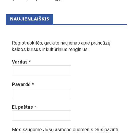
NAUJIENLAIŠKIS
Registruokitės, gaukite naujienas apie prancūzų
kalbos kursus ir kultūrinius renginius:
Vardas
*
Pavardė
*
El. paštas
*
Mes saugome Jūsų asmens duomenis.
Susipažinti