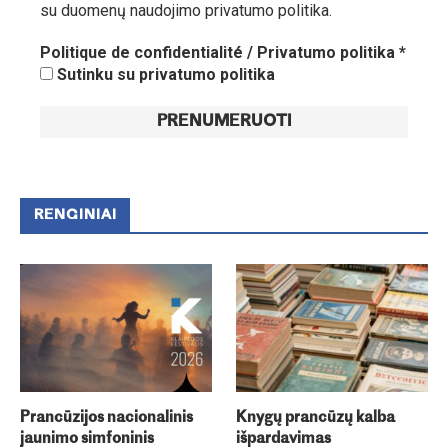
su duomenų naudojimo privatumo politika.
Politique de confidentialité / Privatumo politika
*
Sutinku su privatumo politika
RENGINIAI
Prancūzijos nacionalinis
Knygų prancūzų kalba
jaunimo simfoninis
išpardavimas