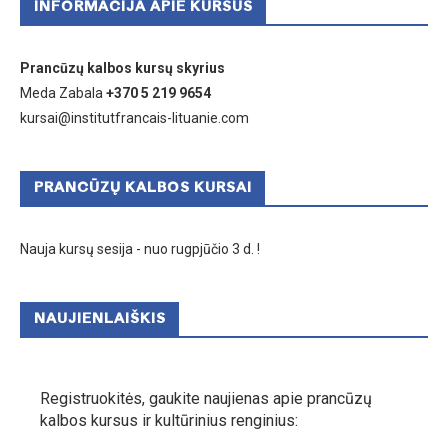
INFORMACIJA APIE KURSUS
Prancūzų kalbos kursų skyrius
Meda Zabala
+370 5 219 9654
kursai@institutfrancais-lituanie.com
PRANCŪZŲ KALBOS KURSAI
Nauja kursų sesija - nuo rugpjūčio 3 d. !
NAUJIENLAIŠKIS
Registruokitės, gaukite naujienas apie prancūzų
kalbos kursus ir kultūrinius renginius: