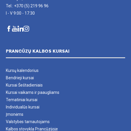
Tel.: +370 (5) 219 96 96
I - V 9:00 - 17:30
PRANCŪZŲ KALBOS KURSAI
Kursų kalendorius
Bendrieji kursai
Kursai Šeštadieniais
Kursai vaikams ir paaugliams
Tematiniai kursai
Individualūs kursai
Įmonėms
Valstybės tarnautojams
Kalbos stovykla Prancūzijoje