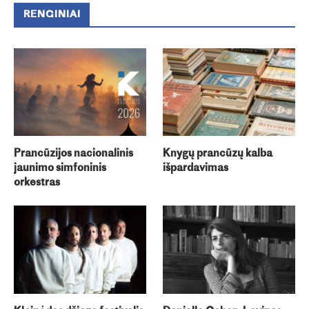
RENGINIAI
Prancūzijos nacionalinis
Knygų prancūzų kalba
jaunimo simfoninis
išpardavimas
orkestras