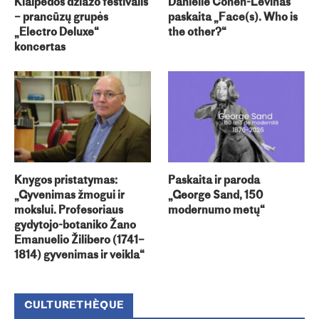
Klaipėdos džiazo festivalis
Danielle Cohen-Levinas
– prancūzų grupės
paskaita „Face(s). Who is
„Electro Deluxe“
the other?“
koncertas
Knygos pristatymas:
Paskaita ir paroda
„Gyvenimas žmogui ir
„George Sand, 150
mokslui. Profesoriaus
modernumo metų“
gydytojo-botaniko Žano
Emanuelio Žilibero (1741–
1814) gyvenimas ir veikla“
CULTURETHÈQUE