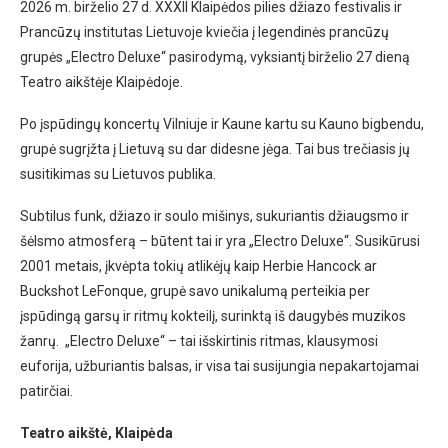
2026 m. birželio 27 d. XXXII Klaipėdos pilies džiazo festivalis ir
Prancūzų institutas Lietuvoje kviečia į legendinės prancūzų
grupės „Electro Deluxe“ pasirodymą, vyksiantį birželio 27 dieną
Teatro aikštėje Klaipėdoje.
Po įspūdingų koncertų Vilniuje ir Kaune kartu su Kauno bigbendu,
grupė sugrįžta į Lietuvą su dar didesne jėga. Tai bus trečiasis jų
susitikimas su Lietuvos publika.
Subtilus funk, džiazo ir soulo mišinys, sukuriantis džiaugsmo ir
šėlsmo atmosferą – būtent tai ir yra „Electro Deluxe“. Susikūrusi
2001 metais, įkvėpta tokių atlikėjų kaip Herbie Hancock ar
Buckshot LeFonque, grupė savo unikalumą perteikia per
įspūdingą garsų ir ritmų kokteilį, surinktą iš daugybės muzikos
žanrų. „Electro Deluxe“ – tai išskirtinis ritmas, klausymosi
euforija, užburiantis balsas, ir visa tai susijungia nepakartojamai
patirčiai.
Teatro aikštė, Klaipėda