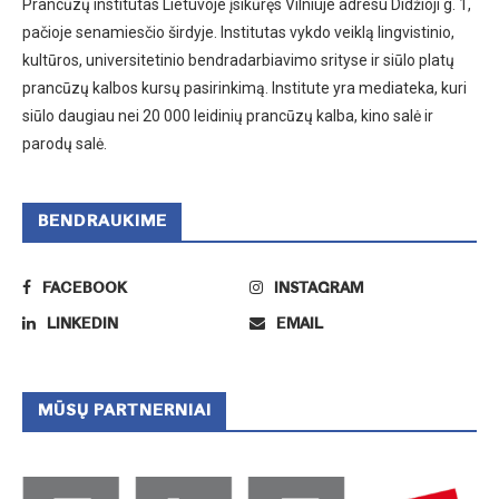
Prancūzų institutas Lietuvoje įsikūręs Vilniuje adresu Didžioji g. 1,
pačioje senamiesčio širdyje. Institutas vykdo veiklą lingvistinio,
kultūros, universitetinio bendradarbiavimo srityse ir siūlo platų
prancūzų kalbos kursų pasirinkimą. Institute yra mediateka, kuri
siūlo daugiau nei 20 000 leidinių prancūzų kalba, kino salė ir
parodų salė.
BENDRAUKIME
FACEBOOK
INSTAGRAM
LINKEDIN
EMAIL
MŪSŲ PARTNERNIAI