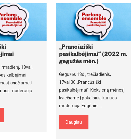
ški
„Prancūziški
ėjimai
pasikalbėjimai“ (2022 m.
gegužės mėn.)
pirmadienį, 18val.
Gegužės 18d., trečiadienis,
pasikalbėjimai
17val.30 „Prancūziški
nesį kviečiame į
pasikalbėjimai“ Kiekvieną mėnesį
uriuos moderuoja
kviečiame į pokalbius, kuriuos
moderuoja Eugénie :…
Daugiau