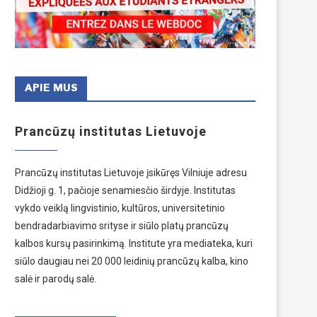
APIE MUS
Prancūzų institutas Lietuvoje
Prancūzų institutas Lietuvoje įsikūręs Vilniuje adresu
Didžioji g. 1, pačioje senamiesčio širdyje. Institutas
vykdo veiklą lingvistinio, kultūros, universitetinio
bendradarbiavimo srityse ir siūlo platų prancūzų
kalbos kursų pasirinkimą. Institute yra mediateka, kuri
siūlo daugiau nei 20 000 leidinių prancūzų kalba, kino
salė ir parodų salė.