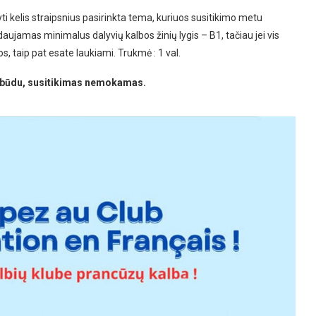
i kelis straipsnius pasirinkta tema, kuriuos susitikimo metu
ujamas minimalus dalyvių kalbos žinių lygis – B1, tačiau jei vis
s, taip pat esate laukiami. Trukmė : 1 val.
iu būdu, susitikimas nemokamas.