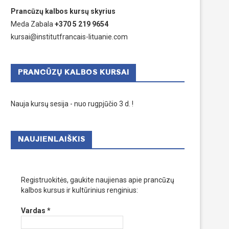
Prancūzų kalbos kursų skyrius
Meda Zabala
+370 5 219 9654
kursai@institutfrancais-lituanie.com
PRANCŪZŲ KALBOS KURSAI
Nauja kursų sesija - nuo rugpjūčio 3 d. !
NAUJIENLAIŠKIS
Registruokitės, gaukite naujienas apie prancūzų
kalbos kursus ir kultūrinius renginius:
Vardas
*