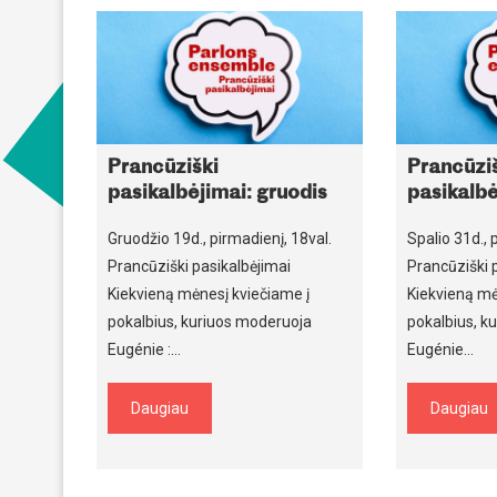
Prancūziški
Prancūzi
pasikalbėjimai: gruodis
pasikalb
Gruodžio 19d., pirmadienį, 18val.
Spalio 31d., 
Prancūziški pasikalbėjimai
Prancūziški 
Kiekvieną mėnesį kviečiame į
Kiekvieną mė
pokalbius, kuriuos moderuoja
pokalbius, k
Eugénie :…
Eugénie…
Daugiau
Daugiau