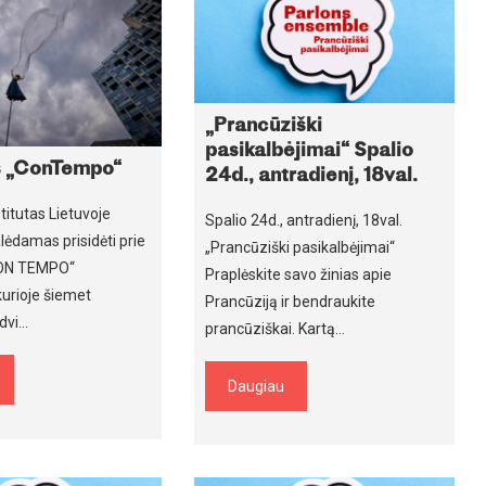
„Prancūziški
pasikalbėjimai“ Spalio
is „ConTempo“
24d., antradienį, 18val.
titutas Lietuvoje
Spalio 24d., antradienį, 18val.
lėdamas prisidėti prie
„Prancūziški pasikalbėjimai“
„CON TEMPO“
Praplėskite savo žinias apie
urioje šiemet
Prancūziją ir bendraukite
dvi…
prancūziškai. Kartą…
Daugiau