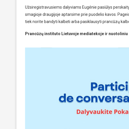
Užsiregistravusiems dalyviams Eugénie pasiūlys perskaityt
smagioje draugijoje aptarsime prie puodelio kavos. Pageida
tiek norite bandyti kalbėti arba pasiklausyti prancūzų kalbo
Prancūzų instituto Lietuvoje mediatekoje ir nuotolin