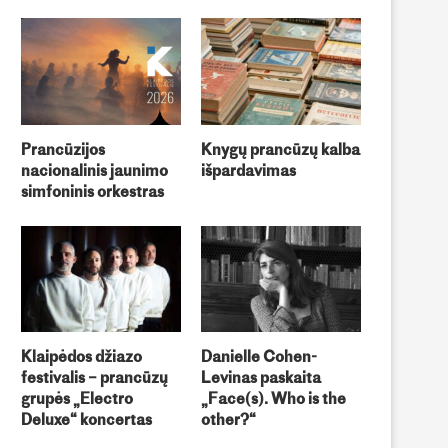
Prancūzijos
Knygų prancūzų kalba
nacionalinis jaunimo
išpardavimas
simfoninis orkestras
Klaipėdos džiazo
Danielle Cohen-
festivalis – prancūzų
Levinas paskaita
grupės „Electro
„Face(s). Who is the
Deluxe“ koncertas
other?“