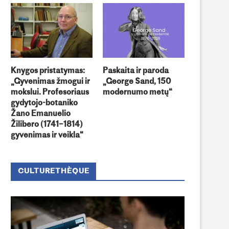
Knygos pristatymas:
Paskaita ir paroda
„Gyvenimas žmogui ir
„George Sand, 150
mokslui. Profesoriaus
modernumo metų“
gydytojo-botaniko
Žano Emanuelio
Žilibero (1741–1814)
gyvenimas ir veikla“
CULTURETHÈQUE