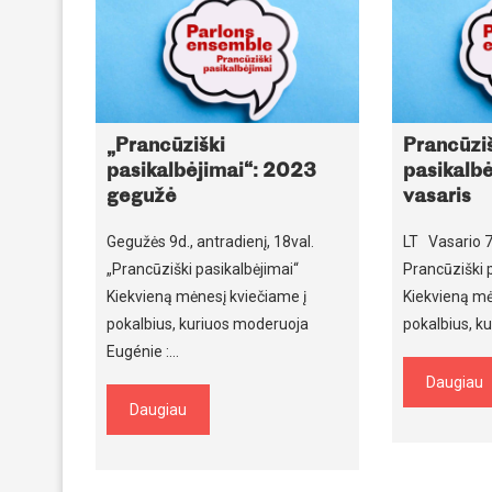
„Prancūziški
Prancūzi
pasikalbėjimai“: 2023
pasikalb
gegužė
vasaris
Gegužės 9d., antradienį, 18val.
LT Vasario 7d
„Prancūziški pasikalbėjimai“
Prancūziški 
Kiekvieną mėnesį kviečiame į
Kiekvieną mė
pokalbius, kuriuos moderuoja
pokalbius, k
Eugénie :…
Daugiau
Daugiau