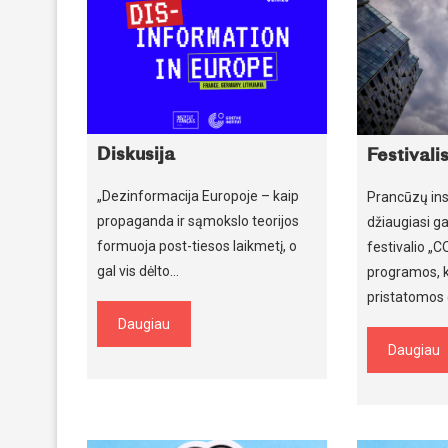
Diskusija
Festival
„Dezinformacija Europoje – kaip
Prancūzų ins
propaganda ir sąmokslo teorijos
džiaugiasi ga
formuoja post-tiesos laikmetį, o
festivalio 
gal vis dėlto…
programos, k
pristatomos 
Daugiau
Daugiau