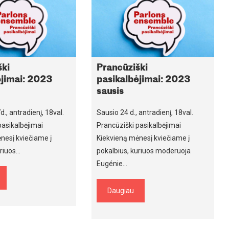
ški
Prancūziški
ėjimai: 2023
pasikalbėjimai: 2023
sausis
., antradienį, 18val.
Sausio 24 d., antradienį, 18val.
pasikalbėjimai
Prancūziški pasikalbėjimai
nesį kviečiame į
Kiekvieną mėnesį kviečiame į
uriuos…
pokalbius, kuriuos moderuoja
Eugénie…
Daugiau