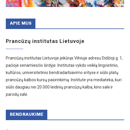
APIE MUS
Prancūzų institutas Lietuvoje
Prancūzų institutas Lietuvoje įsikūręs Vilniuje adresu Didžioji g. 1,
pačioje senamiesčio širdyje. Institutas vykdo veiklą lingvistinio,
kultūros, universitetinio bendradarbiavimo srityse ir siūlo platų
prancūzų kalbos kursų pasirinkimą. Institute yra mediateka, kuri
siūlo daugiau nei 20 000 leidinių prancūzų kalba, kino salė ir
parodų salė.
BENDRAUKIME