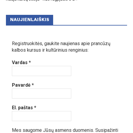
NAUJIENLAIŠKIS
Registruokitės, gaukite naujienas apie prancūzų
kalbos kursus ir kultūrinius renginius:
Vardas
*
Pavardė
*
El. paštas
*
Mes saugome Jūsų asmens duomenis.
Susipažinti