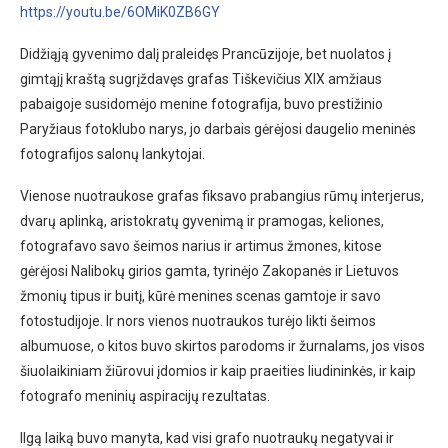
https://youtu.be/6OMiK0ZB6GY
Didžiąją gyvenimo dalį praleidęs Prancūzijoje, bet nuolatos į
gimtąjį kraštą sugrįždavęs grafas Tiškevičius XIX amžiaus
pabaigoje susidomėjo menine fotografija, buvo prestižinio
Paryžiaus fotoklubo narys, jo darbais gėrėjosi daugelio meninės
fotografijos salonų lankytojai.
Vienose nuotraukose grafas fiksavo prabangius rūmų interjerus,
dvarų aplinką, aristokratų gyvenimą ir pramogas, keliones,
fotografavo savo šeimos narius ir artimus žmones, kitose
gėrėjosi Nalibokų girios gamta, tyrinėjo Zakopanės ir Lietuvos
žmonių tipus ir buitį, kūrė menines scenas gamtoje ir savo
fotostudijoje. Ir nors vienos nuotraukos turėjo likti šeimos
albumuose, o kitos buvo skirtos parodoms ir žurnalams, jos visos
šiuolaikiniam žiūrovui įdomios ir kaip praeities liudininkės, ir kaip
fotografo meninių aspiracijų rezultatas.
Ilgą laiką buvo manyta, kad visi grafo nuotraukų negatyvai ir