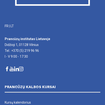
FR
|
LT
Prancūzų institutas Lietuvoje
Didžioji 1, 01128 Vilnius
Tel.: +370 (5) 219 96 96
I - V 9:00 - 17:30
PRANCŪZŲ KALBOS KURSAI
Kursų kalendorius