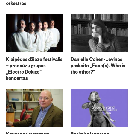
orkestras
Klaipėdos džiazo festivalis
Danielle Cohen-Levinas
– prancūzų grupės
paskaita „Face(s). Who is
„Electro Deluxe“
the other?“
koncertas