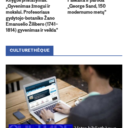
Knygos pristatymas:
Paskaita ir paroda
„Gyvenimas žmogui ir
„George Sand, 150
mokslui. Profesoriaus
modernumo metų“
gydytojo-botaniko Žano
Emanuelio Žilibero (1741–
1814) gyvenimas ir veikla“
CULTURETHÈQUE