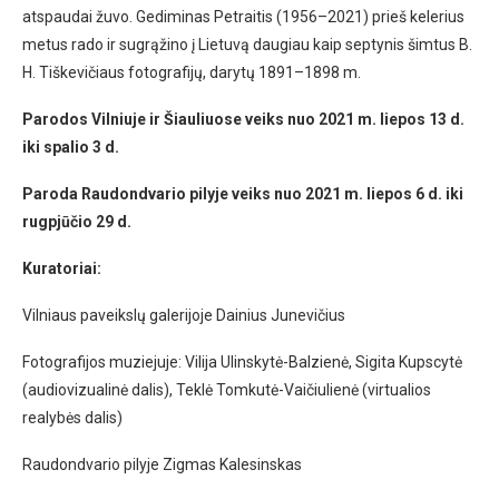
atspaudai žuvo. Gediminas Petraitis (1956–2021) prieš kelerius
metus rado ir sugrąžino į Lietuvą daugiau kaip septynis šimtus B.
H. Tiškevičiaus fotografijų, darytų 1891–1898 m.
Parodos Vilniuje ir Šiauliuose veiks nuo 2021 m. liepos 13 d.
iki spalio 3 d.
Paroda Raudondvario pilyje veiks nuo 2021 m. liepos 6 d. iki
rugpjūčio 29 d.
Kuratoriai:
Vilniaus paveikslų galerijoje Dainius Junevičius
Fotografijos muziejuje: Vilija Ulinskytė-Balzienė, Sigita Kupscytė
(audiovizualinė dalis), Teklė Tomkutė-Vaičiulienė (virtualios
realybės dalis)
Raudondvario pilyje Zigmas Kalesinskas