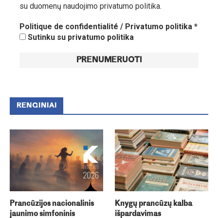
su duomenų naudojimo privatumo politika.
Politique de confidentialité / Privatumo politika
*
Sutinku su privatumo politika
RENGINIAI
Prancūzijos nacionalinis
Knygų prancūzų kalba
jaunimo simfoninis
išpardavimas