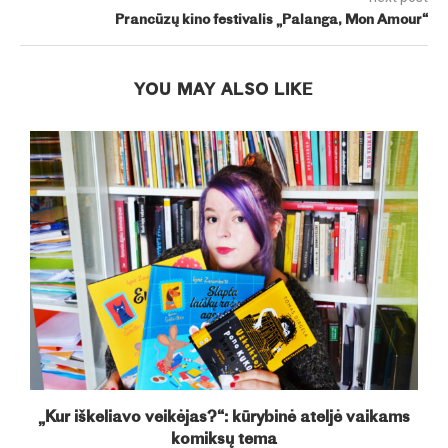
Prancūzų kino festivalis „Palanga, Mon Amour“
YOU MAY ALSO LIKE
„Kur iškeliavo veikėjas?“: kūrybinė ateljė vaikams
komiksų tema