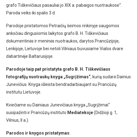
grafo Tiškevičiaus pasauliai jo XIX a. pabaigos nuotraukose“.
Paroda veiks iki spalio 3 d.
Parodoje pristatomos Petraičių šeimos rinkinyje saugomos
anksčiau dingusiomis laikytos grafo B. H. Tiškevičiaus
dokumentinės ir meninės nuotraukos, darytos Prancūzijoje,
Lenkijoje, Lietuvoje bei netoli Vilniaus buvusiame Vialos dvare
dabartinėje Baltarusijoje.
Parodoje taip pat pristatyta grafo B. H. Tiškevičiaus
fotografijų nuotraukų knyga „Sugrįžimas“
, kurią sudarė Dainius
Junevičius. Knyga išleista bendradarbiaujant su Prancūzų
institutu Lietuvoje.
Kviečiame su Dainiaus Junevičiaus knyga „Sugrįžimai“
susipažinti ir Prancūzų instituto
Mediatekoje
(Didžioji g. 1,
Vilnius, II a.).
Parodos ir knygos pristatymas
: