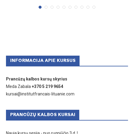
INFORMACIJA APIE KURSUS
Prancūzų kalbos kursų skyrius
Meda Zabala
+370 5 219 9654
kursai@institutfrancais-lituanie.com
PRANCŪZŲ KALBOS KURSAI
Nauja kursų sesija - nuo rugpjūčio 3 d. !