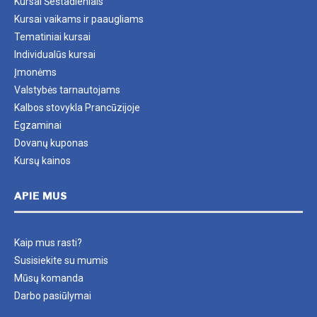
Kursai Šeštadieniais
Kursai vaikams ir paaugliams
Tematiniai kursai
Individualūs kursai
Įmonėms
Valstybės tarnautojams
Kalbos stovykla Prancūzijoje
Egzaminai
Dovanų kuponas
Kursų kainos
APIE MUS
Kaip mus rasti?
Susisiekite su mumis
Mūsų komanda
Darbo pasiūlymai