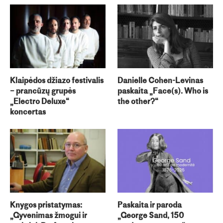
Klaipėdos džiazo festivalis
Danielle Cohen-Levinas
– prancūzų grupės
paskaita „Face(s). Who is
„Electro Deluxe“
the other?“
koncertas
Knygos pristatymas:
Paskaita ir paroda
„Gyvenimas žmogui ir
„George Sand, 150