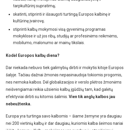
tarpkultūrinį supratimą;
skatinti, stiprinti ir išsaugoti turtingą Europos kalbinę ir
kultūrinę įvairovę;
stiprinti kalbų mokymosi visą gyvenimą programas
mokyklose ir už jos ribų, studijų ar profesinėms reikmėms,
mobilumo, malonumo ar mainų tikslais.
Kodėl Europos kalbų diena?
Dar niekada nebuvo tiek galimybių dirbti ir mokytis kitoje Europos
šalyje. Tačiau dažnai žmonės nepasinaudoja tokiomis progomis,
nes nemoka kalbos. Dėl globalizacijos ir verslo plėtros žmonėms
neišvengiamai reikia užsienio kalbų įgūdžių tam, kad galėtų
efektyviai dirbti su kitomis šalimis.
Vien tik anglų kalbos jau
nebeužtenka.
Europa yra turtinga savo kalbomis – šiame žemyne yra daugiau
nei 200 vietinių kalbų ir dar daugiau, kuriomis kalba šeimos nariai