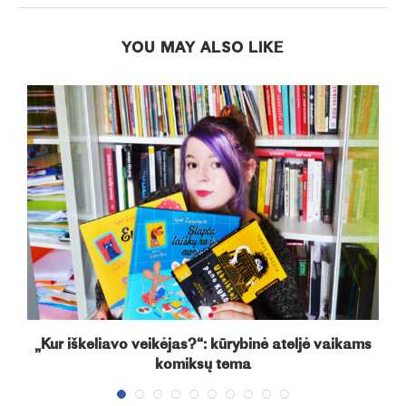
YOU MAY ALSO LIKE
t
„Kur iškeliavo veikėjas?“: kūrybinė ateljė vaikams
komiksų tema