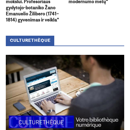
mokslui. Profesoriaus
modernumo metų“
gydytojo-botaniko Žano
Emanuelio Žilibero (1741–
1814) gyvenimas ir veikla“
CULTURETHÈQUE