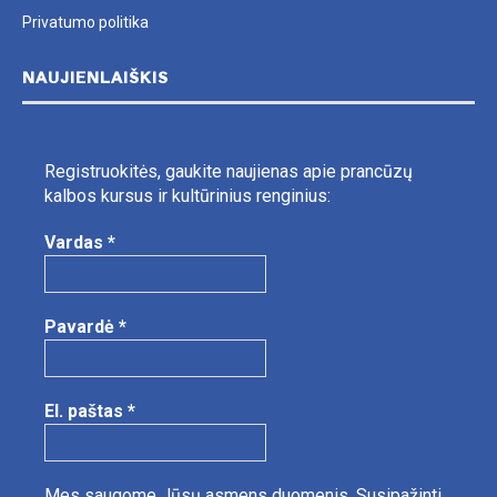
Privatumo politika
NAUJIENLAIŠKIS
Registruokitės, gaukite naujienas apie prancūzų
kalbos kursus ir kultūrinius renginius:
Vardas
*
Pavardė
*
El. paštas
*
Mes saugome Jūsų asmens duomenis.
Susipažinti