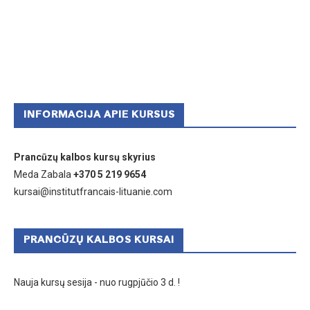
INFORMACIJA APIE KURSUS
Prancūzų kalbos kursų skyrius
Meda Zabala
+370 5 219 9654
kursai@institutfrancais-lituanie.com
PRANCŪZŲ KALBOS KURSAI
Nauja kursų sesija - nuo rugpjūčio 3 d. !