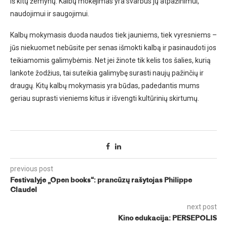
iš kitų žemynų. Kalbų mokėjimas yra svarbus jų atpažinimui,
naudojimui ir saugojimui.
Kalbų mokymasis duoda naudos tiek jauniems, tiek vyresniems –
jūs niekuomet nebūsite per senas išmokti kalbą ir pasinaudoti jos
teikiamomis galimybėmis. Net jei žinote tik kelis tos šalies, kurią
lankote žodžius, tai suteikia galimybę surasti naujų pažinčių ir
draugų. Kitų kalbų mokymasis yra būdas, padedantis mums
geriau suprasti vieniems kitus ir išvengti kultūrinių skirtumų.
previous post
Festivalyje „Open books“: prancūzų rašytojas Philippe
Claudel
next post
Kino edukacija: PERSEPOLIS