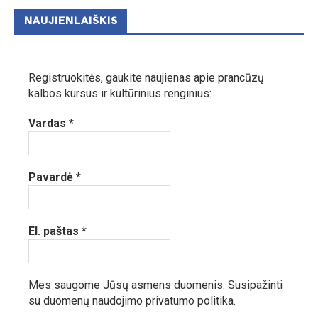
NAUJIENLAIŠKIS
Registruokitės, gaukite naujienas apie prancūzų
kalbos kursus ir kultūrinius renginius:
Vardas
*
Pavardė
*
El. paštas
*
Mes saugome Jūsų asmens duomenis.
Susipažinti
su duomenų naudojimo privatumo politika.