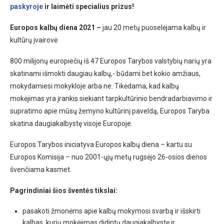
paskyroje
ir laimėti specialius prizus!
Europos kalbų diena 2021 –
jau 20 metų puoselėjama kalbų ir
kultūrų įvairovė
800 milijonų europiečių iš 47 Europos Tarybos valstybių narių yra
skatinami išmokti daugiau kalbų,- būdami bet kokio amžiaus,
mokydamiesi mokykloje arba ne. Tikėdama, kad kalbų
mokėjimas yra įrankis siekiant tarpkultūrinio bendradarbiavimo ir
supratimo apie mūsų žemyno kultūrinį paveldą, Europos Taryba
skatina daugiakalbystę visoje Europoje.
Europos Tarybos iniciatyva Europos kalbų diena – kartu su
Europos Komisija – nuo 2001-ųjų metų rugsėjo 26-osios dienos
švenčiama kasmet.
Pagrindiniai šios šventės tikslai:
pasakoti žmonėms apie kalbų mokymosi svarbą ir išskirti
kalbas, kurių mokėjimas didintų daugiakalbystę ir