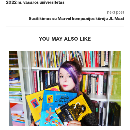
2022 m. vasaros universitetas
next post
Susitikimas su Marvel kompanijos kūrėju JL Mast
YOU MAY ALSO LIKE