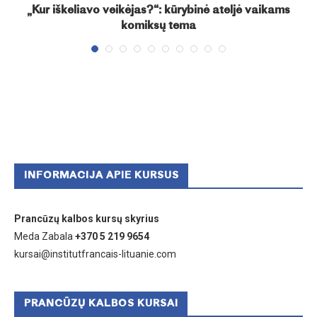
t
„Kur iškeliavo veikėjas?“: kūrybinė ateljė vaikams
komiksų tema
INFORMACIJA APIE KURSUS
Prancūzų kalbos kursų skyrius
Meda Zabala
+370 5 219 9654
kursai@institutfrancais-lituanie.com
PRANCŪZŲ KALBOS KURSAI