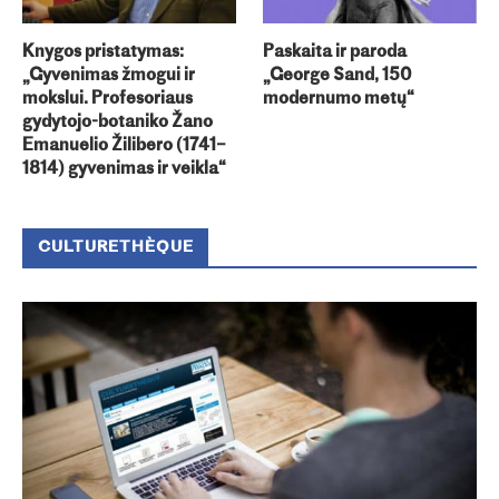
Knygos pristatymas:
Paskaita ir paroda
„Gyvenimas žmogui ir
„George Sand, 150
mokslui. Profesoriaus
modernumo metų“
gydytojo-botaniko Žano
Emanuelio Žilibero (1741–
1814) gyvenimas ir veikla“
CULTURETHÈQUE