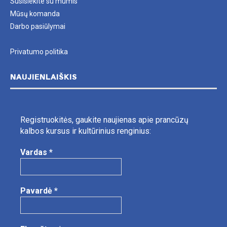
Susisiekite su mumis
Mūsų komanda
Darbo pasiūlymai
Privatumo politika
NAUJIENLAIŠKIS
Registruokitės, gaukite naujienas apie prancūzų
kalbos kursus ir kultūrinius renginius:
Vardas
*
Pavardė
*