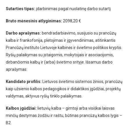
Sutarties tipas:
įdarbinimas pagal nuolatinę darbo sutartį
Bruto mėnesinis atlyginimas:
2098,20 €
Darbo aprašymas:
bendradarbiavimo, susijusio su prancūzų
kalba ir frankofonija, plėtojimas ir įgyvendinimas, atitinkantis
Prancūzų instituto Lietuvoje kalbinės ir švietimo politikos kryptis.
Ryšių palaikymas su įstaigomis, mokytojais ir asociacijomis,
dirbančiomis kalbų ir (arba) švietimo srityje. Išsamus darbo
aprašymas:
Kandidato profilis:
Lietuvos švietimo sistemos žinios, prancūzų
kaip užsienio kalbos pedagogikos ir didaktikos įgūdžiai, projektų
valdymas, aktyvus ryšių tinklo palaikymas.
Kalbos įgūdžiai:
lietuvių kalba – gimtoji arba visiškai laisvas
minčių dėstymas žodžiu ir raštu, būtinas prancūzų kalbos lygis –
B2.