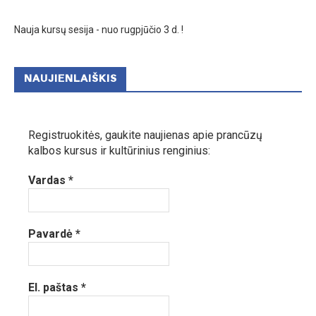
Nauja kursų sesija - nuo rugpjūčio 3 d. !
NAUJIENLAIŠKIS
Registruokitės, gaukite naujienas apie prancūzų
kalbos kursus ir kultūrinius renginius:
Vardas
*
Pavardė
*
El. paštas
*