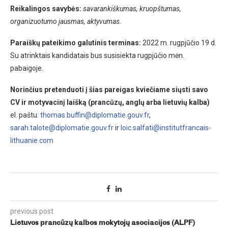
Reikalingos savybės:
savarankiškumas, kruopštumas,
organizuotumo jausmas, aktyvumas.
Paraiškų pateikimo galutinis terminas:
2022 m. rugpjūčio 19 d.
Su atrinktais kandidatais bus susisiekta rugpjūčio mėn.
pabaigoje.
Norinčius pretenduoti į šias pareigas kviečiame siųsti savo
CV ir motyvacinį laišką (prancūzų, anglų arba lietuvių kalba)
el. paštu:
thomas.buffin@diplomatie.gouv.fr
,
sarah.talote@diplomatie.gouv.fr
ir
loic.salfati@institutfrancais-
lithuanie.com
previous post
Lietuvos prancūzų kalbos mokytojų asociacijos (ALPF)