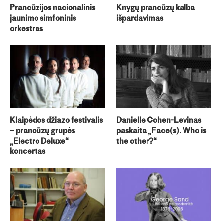
Prancūzijos nacionalinis
Knygų prancūzų kalba
jaunimo simfoninis
išpardavimas
orkestras
Klaipėdos džiazo festivalis
Danielle Cohen-Levinas
– prancūzų grupės
paskaita „Face(s). Who is
„Electro Deluxe“
the other?“
koncertas