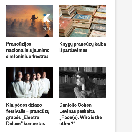
Prancūzijos
Knygų prancūzų kalba
nacionalinis jaunimo
išpardavimas
simfoninis orkestras
iena istorija, vienerios dirbtuvės…“
„Viena istorija, vienerios
mažiesiems
dirbtuvės…“: Lapkritis 202
Klaipėdos džiazo
Danielle Cohen-
festivalis – prancūzų
Levinas paskaita
grupės „Electro
„Face(s). Who is the
Deluxe“ koncertas
other?“