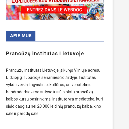
APIE MUS
Prancūzų institutas Lietuvoje
Prancūzų institutas Lietuvoje įsikūręs Vilniuje adresu
Didžioji g. 1, pačioje senamiesčio širdyje. Institutas
vykdo veiklą lingvistinio, kultūros, universitetinio
bendradarbiavimo srityse ir siūlo platų prancūzų
kalbos kursų pasirinkimą. Institute yra mediateka, kuri
siūlo daugiau nei 20 000 leidinių prancūzų kalba, kino
salė ir parodų salė.