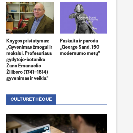
Knygos pristatymas:
Paskaita ir paroda
„Gyvenimas žmogui ir
„George Sand, 150
mokslui. Profesoriaus
modernumo metų“
gydytojo-botaniko
Žano Emanuelio
Žilibero (1741–1814)
gyvenimas ir veikla“
CULTURETHÈQUE