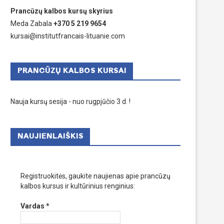
Prancūzų kalbos kursų skyrius
Meda Zabala
+370 5 219 9654
kursai@institutfrancais-lituanie.com
PRANCŪZŲ KALBOS KURSAI
Nauja kursų sesija - nuo rugpjūčio 3 d. !
NAUJIENLAIŠKIS
Registruokitės, gaukite naujienas apie prancūzų
kalbos kursus ir kultūrinius renginius:
Vardas
*