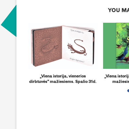
YOU MA
 dirbtuvės…:
„Viena istorija, vienerios
„Viena istori
i“
dirbtuvės“ mažiesiems. Spalio 31d.
mažiesi