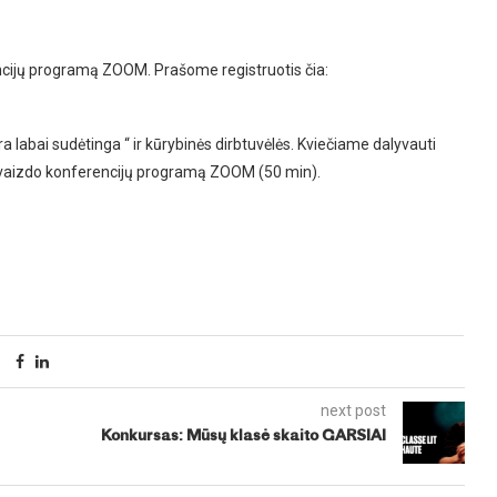
cijų programą ZOOM. Prašome registruotis čia:
 labai sudėtinga “ ir kūrybinės dirbtuvėlės. Kviečiame dalyvauti
r vaizdo konferencijų programą ZOOM (50 min).
next post
Konkursas: Mūsų klasė skaito GARSIAI