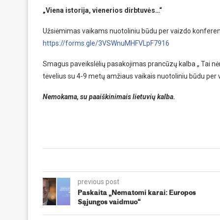
„Viena istorija, vienerios dirbtuvės…“
Užsiėmimas vaikams nuotoliniu būdu per vaizdo konferen
https://forms.gle/3VSWnuMHFVLpF7916
Smagus paveikslėlių pasakojimas prancūzų kalba „ Tai nėra
tėvelius su 4-9 metų amžiaus vaikais nuotoliniu būdu pe
Nemokama, su paaiškinimais lietuvių kalba.
previous post
Paskaita „Nematomi karai: Europos
Sąjungos vaidmuo“