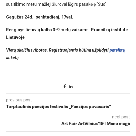
susitikimo metu mažieji žiūrovai išgirs pasakėlę ″Šuo″.
Gegužės 24d.
, penkt
a
dienį, 17val.
Renginys lietuvių kalba 3-9 metų vaikams.
Pranc
ūzų
institute
Lietuvoje
.
Vietų skaičius ribotas. Registruojantis būtina užpildyti
pateiktą
anketą
previous post
Tarptautinis poezijos festivalis „Poezijos pavasaris”
next post
Art Fair ArtVilnius’19 l Meno mugė