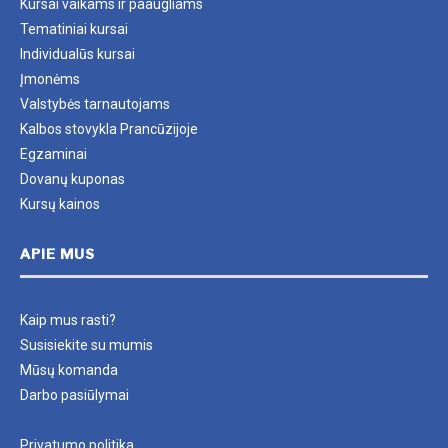
Kursai vaikams ir paaugliams
Tematiniai kursai
Individualūs kursai
Įmonėms
Valstybės tarnautojams
Kalbos stovykla Prancūzijoje
Egzaminai
Dovanų kuponas
Kursų kainos
APIE MUS
Kaip mus rasti?
Susisiekite su mumis
Mūsų komanda
Darbo pasiūlymai
Privatumo politika