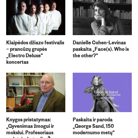
Klaipėdos džiazo festivalis
Danielle Cohen-Levinas
– prancūzų grupės
paskaita „Face(s). Who is
„Electro Deluxe“
the other?“
koncertas
Knygos pristatymas:
Paskaita ir paroda
„Gyvenimas žmogui ir
„George Sand, 150
mokslui. Profesoriaus
modernumo metų“