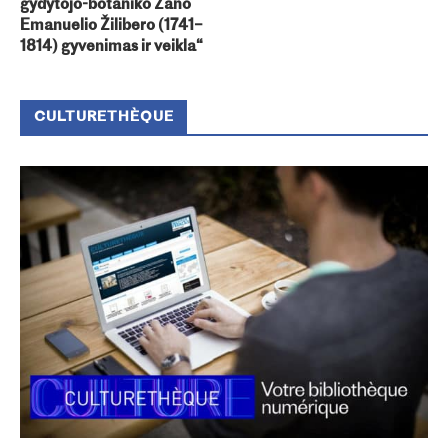
gydytojo-botaniko Žano
Emanuelio Žilibero (1741–
1814) gyvenimas ir veikla“
CULTURETHÈQUE