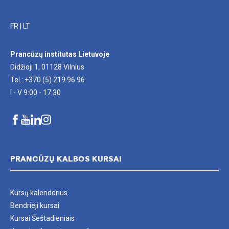
FR
|
LT
Prancūzų institutas Lietuvoje
Didžioji 1, 01128 Vilnius
Tel.: +370 (5) 219 96 96
I - V 9:00 - 17:30
PRANCŪZŲ KALBOS KURSAI
Kursų kalendorius
Bendrieji kursai
Kursai Šeštadieniais