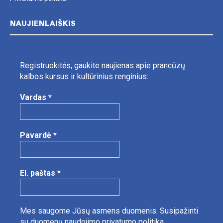
NAUJIENLAIŠKIS
Registruokitės, gaukite naujienas apie prancūzų
kalbos kursus ir kultūrinius renginius:
Vardas
*
Pavardė
*
El. paštas
*
Mes saugome Jūsų asmens duomenis.
Susipažinti
su duomenų naudojimo privatumo politika.