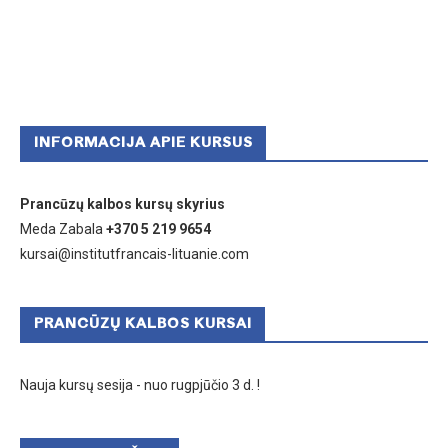
INFORMACIJA APIE KURSUS
Prancūzų kalbos kursų skyrius
Meda Zabala
+370 5 219 9654
kursai@institutfrancais-lituanie.com
PRANCŪZŲ KALBOS KURSAI
Nauja kursų sesija - nuo rugpjūčio 3 d. !