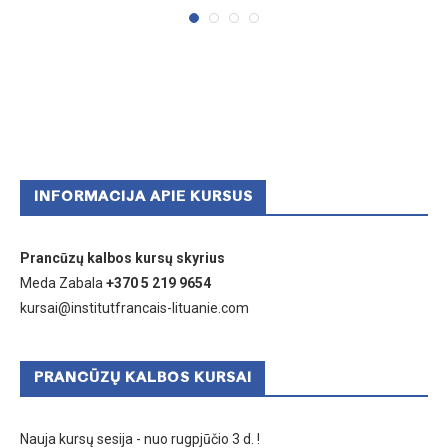
INFORMACIJA APIE KURSUS
Prancūzų kalbos kursų skyrius
Meda Zabala
+370 5 219 9654
kursai@institutfrancais-lituanie.com
PRANCŪZŲ KALBOS KURSAI
Nauja kursų sesija - nuo rugpjūčio 3 d. !