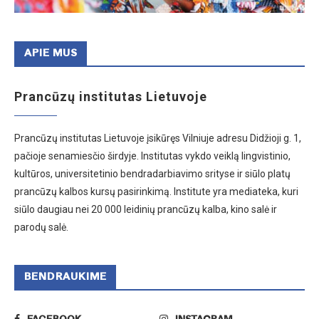
APIE MUS
Prancūzų institutas Lietuvoje
Prancūzų institutas Lietuvoje įsikūręs Vilniuje adresu Didžioji g. 1,
pačioje senamiesčio širdyje. Institutas vykdo veiklą lingvistinio,
kultūros, universitetinio bendradarbiavimo srityse ir siūlo platų
prancūzų kalbos kursų pasirinkimą. Institute yra mediateka, kuri
siūlo daugiau nei 20 000 leidinių prancūzų kalba, kino salė ir
parodų salė.
BENDRAUKIME