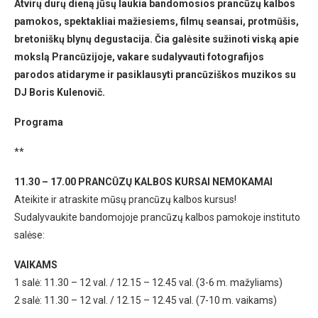
Atvirų durų dieną jūsų laukia bandomosios prancūzų kalbos
pamokos, spektakliai mažiesiems, filmų seansai, protmūšis,
bretoniškų blynų degustacija. Čia galėsite sužinoti viską apie
mokslą Prancūzijoje, vakare sudalyvauti fotografijos
parodos atidaryme ir pasiklausyti prancūziškos muzikos su
DJ Boris Kulenovič.
Programa
**
11.30 – 17.00 PRANCŪZŲ KALBOS KURSAI NEMOKAMAI
Ateikite ir atraskite mūsų prancūzų kalbos kursus!
Sudalyvaukite bandomojoje prancūzų kalbos pamokoje instituto
salėse:
VAIKAMS
1 salė: 11.30 – 12 val. / 12.15 – 12.45 val. (3-6 m. mažyliams)
2 salė: 11.30 – 12 val. / 12.15 – 12.45 val. (7-10 m. vaikams)