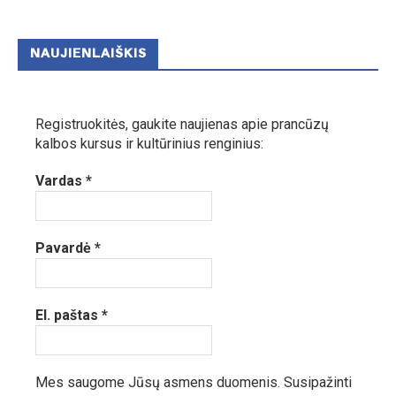
NAUJIENLAIŠKIS
Registruokitės, gaukite naujienas apie prancūzų
kalbos kursus ir kultūrinius renginius:
Vardas
*
Pavardė
*
El. paštas
*
Mes saugome Jūsų asmens duomenis.
Susipažinti