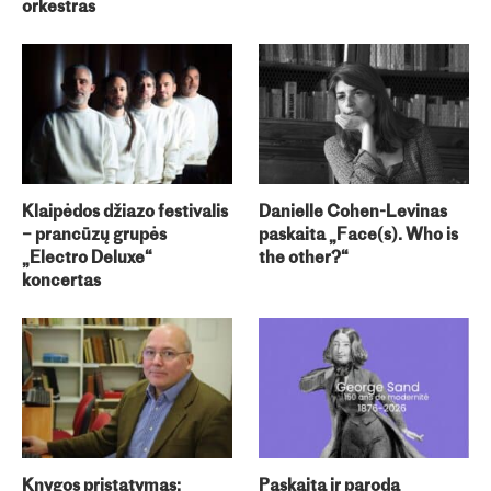
orkestras
Klaipėdos džiazo festivalis
Danielle Cohen-Levinas
– prancūzų grupės
paskaita „Face(s). Who is
„Electro Deluxe“
the other?“
koncertas
Knygos pristatymas:
Paskaita ir paroda