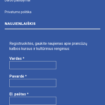
Darbo pasiūlymai
Privatumo politika
NAUJIENLAIŠKIS
Registruokitės, gaukite naujienas apie prancūzų
kalbos kursus ir kultūrinius renginius:
Vardas
*
Pavardė
*
El. paštas
*