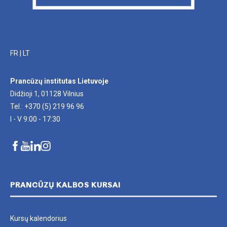
FR
|
LT
Prancūzų institutas Lietuvoje
Didžioji 1, 01128 Vilnius
Tel.: +370 (5) 219 96 96
I - V 9:00 - 17:30
PRANCŪZŲ KALBOS KURSAI
Kursų kalendorius