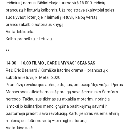
leidinius į namus. Bibliotekoje turime virš 16 000 leidinių
prancūzų ir lietuvių kalbomis. Užsiregistravę skaitytojai galės
sudalyvauti loterijoje ir laimėti į lietuvių kalbą verstą
prancūzakalbio autoriaus knygą.
Vieta: biblioteka
Kalba: prancūzų ir lietuvių
**
14.00 – 16.00 FILMO „GARDUMYNAS“ SEANSAS
Rež. Eric Besnard / Komiška istorinė drama – prancūzų k.,
subtitrai lietuvių k. Metai: 2020
Prancūzų revoliucijos aušroje drąsus, bet pasipūtęs virėjas Pjeras
Manseronas atleidžiamas iš pareigų savo šeimininko Šamforo
hercogo. Tačiau susitikimas su atkaklia moterimi, norinčia
išmokti jo kulinarijos meno, grąžina pasitikėjimą savimi ir
pastūmėja pradėti savo revoliuciją. Kartu jie išras visiems atvirą
malonią susibūrimo vietą – pirmąjį restoraną.
Vieta: kino salė