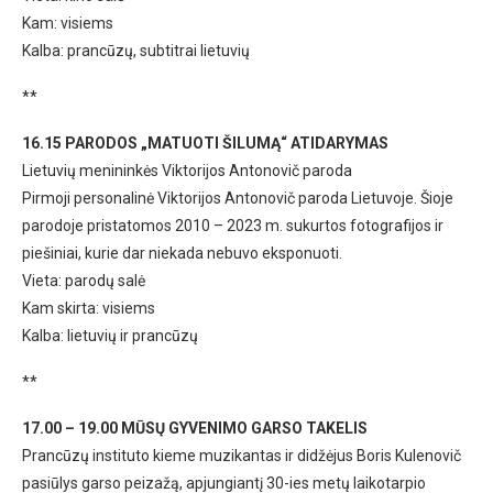
Kam: visiems
Kalba: prancūzų, subtitrai lietuvių
**
16.15 PARODOS „MATUOTI ŠILUMĄ“ ATIDARYMAS
Lietuvių menininkės Viktorijos Antonovič paroda
Pirmoji personalinė Viktorijos Antonovič paroda Lietuvoje. Šioje
parodoje pristatomos 2010 – 2023 m. sukurtos fotografijos ir
piešiniai, kurie dar niekada nebuvo eksponuoti.
Vieta: parodų salė
Kam skirta: visiems
Kalba: lietuvių ir prancūzų
**
17.00 – 19.00 MŪSŲ GYVENIMO GARSO TAKELIS
Prancūzų instituto kieme muzikantas ir didžėjus Boris Kulenovič
pasiūlys garso peizažą, apjungiantį 30-ies metų laikotarpio