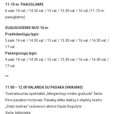
11-15 m. PAAUGLIAMS
6 salė: 14 val. / 14.30 val. / 15 val. / 15.30 val. / 16 val. (11-15 m.
paaugliams)
SUAUGUSIEMS NUO 16 m.
Pradedančiųjų lygis
5 salė: 14 val. / 14.30 val. / 15 val. / 15.30 val. / 16 val. / 16.30 val. /
17 val.
Pažengusiųjų lygis
4 salė: 14 val. / 14.30 val. / 15 val. / 15.30 val. / 16 val. / 16.30 val. /
17 val.
**
11.00 – 12.00 VALANDA SU PASAKA (VAIKAMS)
Teatralizuotas spektaklis „Miegančiojo miško gražuolė” Šarlio
Pero pasakos motyvais. Pasaką atliks daiktų ir objektų teatro
„Stalo teatras“ režisierė ir aktorė Saulė Degutytė.
Vieta: biblioteka