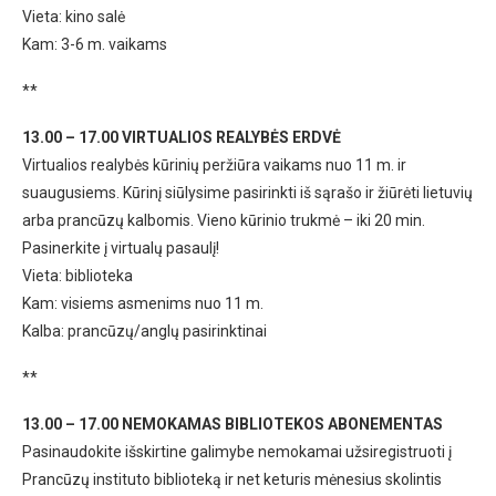
Vieta: kino salė
Kam: 3-6 m. vaikams
**
13.00 – 17.00 VIRTUALIOS REALYBĖS ERDVĖ
Virtualios realybės kūrinių peržiūra vaikams nuo 11 m. ir
suaugusiems. Kūrinį siūlysime pasirinkti iš sąrašo ir žiūrėti lietuvių
arba prancūzų kalbomis. Vieno kūrinio trukmė – iki 20 min.
Pasinerkite į virtualų pasaulį!
Vieta: biblioteka
Kam: visiems asmenims nuo 11 m.
Kalba: prancūzų/anglų pasirinktinai
**
13.00 – 17.00 NEMOKAMAS BIBLIOTEKOS ABONEMENTAS
Pasinaudokite išskirtine galimybe nemokamai užsiregistruoti į
Prancūzų instituto biblioteką ir net keturis mėnesius skolintis