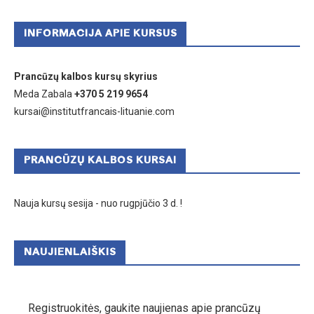
INFORMACIJA APIE KURSUS
Prancūzų kalbos kursų skyrius
Meda Zabala
+370 5 219 9654
kursai@institutfrancais-lituanie.com
PRANCŪZŲ KALBOS KURSAI
Nauja kursų sesija - nuo rugpjūčio 3 d. !
NAUJIENLAIŠKIS
Registruokitės, gaukite naujienas apie prancūzų