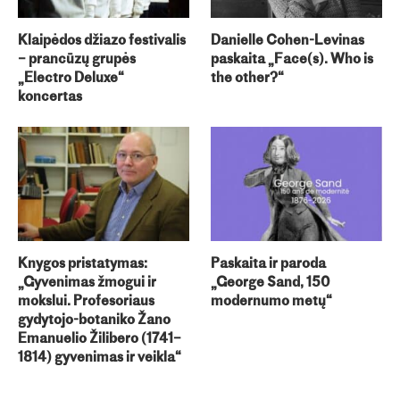
Klaipėdos džiazo festivalis
Danielle Cohen-Levinas
– prancūzų grupės
paskaita „Face(s). Who is
„Electro Deluxe“
the other?“
koncertas
Knygos pristatymas:
Paskaita ir paroda
„Gyvenimas žmogui ir
„George Sand, 150
mokslui. Profesoriaus
modernumo metų“
gydytojo-botaniko Žano
Emanuelio Žilibero (1741–
1814) gyvenimas ir veikla“