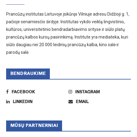
Prancūzų institutas Lietuvoje įsikūręs Vilniuje adresu Didžioji g. 1,
pačioje senamiesčio širdyje. Institutas vykdo veiklą lingvistinio,
kultūros, universitetinio bendradarbiavimo srityse ir siūlo platų
prancūzų kalbos kursų pasirinkimą. Institute yra mediateka, kuri
siūlo daugiau nei 20 000 leidinių prancūzų kalba, kino salė ir
parodų salė.
BENDRAUKIME
FACEBOOK
INSTAGRAM
LINKEDIN
EMAIL
MŪSŲ PARTNERNIAI