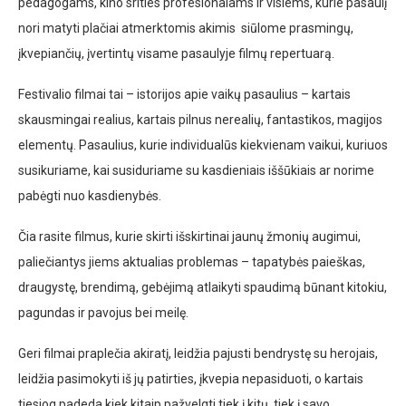
pedagogams, kino srities profesionalams ir visiems, kurie pasaulį
nori matyti plačiai atmerktomis akimis siūlome prasmingų,
įkvepiančių, įvertintų visame pasaulyje filmų repertuarą.
Festivalio filmai tai – istorijos apie vaikų pasaulius – kartais
skausmingai realius, kartais pilnus nerealių, fantastikos, magijos
elementų. Pasaulius, kurie individualūs kiekvienam vaikui, kuriuos
susikuriame, kai susiduriame su kasdieniais iššūkiais ar norime
pabėgti nuo kasdienybės.
Čia rasite filmus, kurie skirti išskirtinai jaunų žmonių augimui,
paliečiantys jiems aktualias problemas – tapatybės paieškas,
draugystę, brendimą, gebėjimą atlaikyti spaudimą būnant kitokiu,
pagundas ir pavojus bei meilę.
Geri filmai praplečia akiratį, leidžia pajusti bendrystę su herojais,
leidžia pasimokyti iš jų patirties, įkvepia nepasiduoti, o kartais
tiesiog padeda kiek kitaip pažvelgti tiek į kitų, tiek į savo