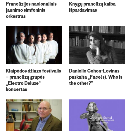
Prancūzijos nacionalinis
Knygų prancūzų kalba
jaunimo simfoninis
išpardavimas
orkestras
Klaipėdos džiazo festivalis
Danielle Cohen-Levinas
– prancūzų grupės
paskaita „Face(s). Who is
„Electro Deluxe“
the other?“
koncertas