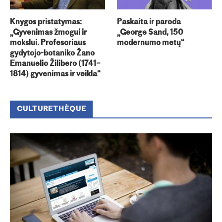
Knygos pristatymas:
Paskaita ir paroda
„Gyvenimas žmogui ir
„George Sand, 150
mokslui. Profesoriaus
modernumo metų“
gydytojo-botaniko Žano
Emanuelio Žilibero (1741–
1814) gyvenimas ir veikla“
CULTURETHÈQUE