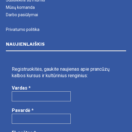
Susisiekite su mumis
Mūsų komanda
Darbo pasiūlymai
Privatumo politika
NAUJIENLAIŠKIS
Registruokitės, gaukite naujienas apie prancūzų
kalbos kursus ir kultūrinius renginius:
Vardas
*
Pavardė
*