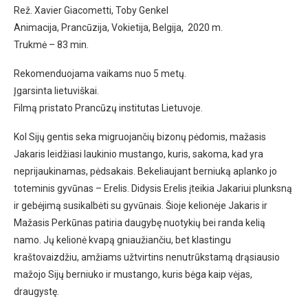
Rež. Xavier Giacometti, Toby Genkel
Animacija, Prancūzija, Vokietija, Belgija, 2020 m.
Trukmė – 83 min.
Rekomenduojama vaikams nuo 5 metų.
Įgarsinta lietuviškai.
Filmą pristato Prancūzų institutas Lietuvoje.
Kol Sijų gentis seka migruojančių bizonų pėdomis, mažasis
Jakaris leidžiasi laukinio mustango, kuris, sakoma, kad yra
neprijaukinamas, pėdsakais. Bekeliaujant berniuką aplanko jo
toteminis gyvūnas – Erelis. Didysis Erelis įteikia Jakariui plunksną
ir gebėjimą susikalbėti su gyvūnais. Šioje kelionėje Jakaris ir
Mažasis Perkūnas patiria daugybę nuotykių bei randa kelią
namo. Jų kelionė kvapą gniaužiančiu, bet klastingu
kraštovaizdžiu, amžiams užtvirtins nenutrūkstamą drąsiausio
mažojo Sijų berniuko ir mustango, kuris bėga kaip vėjas,
draugystę.