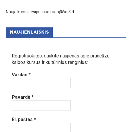
Nauja kursų sesija - nuo rugpjūčio 3 d. !
NAUJIENLAIŠKIS
Registruokitės, gaukite naujienas apie prancūzų
kalbos kursus ir kultūrinius renginius:
Vardas
*
Pavardė
*
El. paštas
*