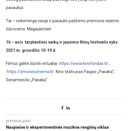
pasaulius.
Tai – veiksminga savęs ir pasaulio pažinimo priemonė visiems
žiūrovams. Mėgaukimės!
16 – asis tarptautinis vaikų ir jaunimo filmų festivalis vyks
2021 m. gruodžio 10-19 d.
Filmus galite žiūrėti virtualiai
https://www.kinofondas.lt/
,
https://zmonescinema.lt/.
Kino teatruose Paupio „Pasaka“,
Senamiesčio „Pasaka“.
previous post
Naujosios ir eksperimentinės muzikos renginių ciklas