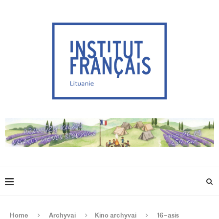
Home
Archyvai
Kino archyvai
16–asis