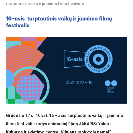
tarptautinis vaikų ir jaunimo filmų festivalis
16–asis tarptautinis vaikų ir jaunimo filmų
festivalis
Gruodžio 17 d. 10 val. 16 – asis tarptautinis vaikų ir jaunimo
filmų festivalis rodys animacinį filmą JAKARIS/ Yakari.
Kultūros ir švietimo centre „Vilniaus mokytojų namai”,