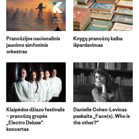
Prancūzijos nacionalinis
Knygų prancūzų kalba
jaunimo simfoninis
išpardavimas
orkestras
Klaipėdos džiazo festivalis
Danielle Cohen-Levinas
– prancūzų grupės
paskaita „Face(s). Who is
„Electro Deluxe“
the other?“
koncertas