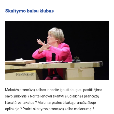
Skaitymo balsu klubas
Mokotės prancūzų kalbos ir norite įgauti daugiau pasitikėjimo
savo žiniomis ? Norite lengvai skaityti šiuolaikinės prancūzų
literatūros tekstus ? Maloniai praleisti laiką prancūziškoje
aplinkoje ? Patirti skaitymo prancūzų kalba malonumą ?