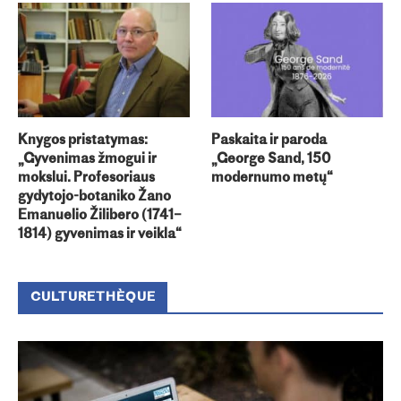
Knygos pristatymas:
Paskaita ir paroda
„Gyvenimas žmogui ir
„George Sand, 150
mokslui. Profesoriaus
modernumo metų“
gydytojo-botaniko Žano
Emanuelio Žilibero (1741–
1814) gyvenimas ir veikla“
CULTURETHÈQUE