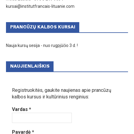
kursai@institutfrancais-lituanie.com
PRANCŪZŲ KALBOS KURSAI
Nauja kursų sesija - nuo rugpjūčio 3 d. !
NAUJIENLAIŠKIS
Registruokitės, gaukite naujienas apie prancūzų
kalbos kursus ir kultūrinius renginius:
Vardas
*
Pavardė
*