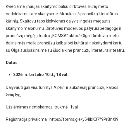
Kviečiame į naujas skaitymo balsu dirbtuves, kurių metu
nedideliame rate skaitysime ištraukas iš prancūzų literatūros
kūrinių. Skaitovu taps kiekvienas dalyvis ir galės mėgautis
skaitymo malonumu. Dirbtuves moderuos patyrusi pedagogė ir
prancūzų mėgėjų teatro „KOMSÀ“ aktorė Olga. Dirbtuvių metu
dalinsimės meile prancūzų kalbai bei kultūrai ir skaitydami kartu
su Olga susipažinsime su šiuolaikine prancūzų literatūra ir teatru.
Datos :
2026 m. birželio 10 d., 18 val.
Dalyvauti gali visi, turintys A2-B1 ir aukštesnį prancūzų kalbos
žinių lygį.
Užsiėmimas nemokamas, trukmė : 1val.
Registracija privaloma : https://forms.gle/y54ibK37f9PrBhXi9